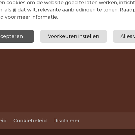
n cookies om de website goed te laten werken, inzicht 
Donderdag
09:30 - 17:
l:
n, als jij dat wilt, relevante aanbiedingen te tonen. Raa
Vrijdag
09:30 - 17:
o@maaikebergsma.com
id voor meer informatie.
Zaterdag
Gesloten
Zondag
Gesloten
accepteren
Voorkeuren instellen
Alles
eid
Cookiebeleid
Disclaimer