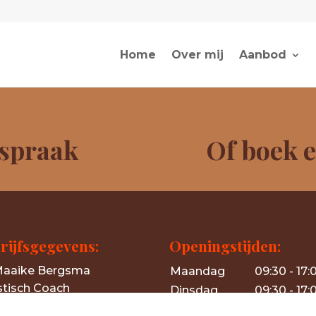
Home
Over mij
Aanbod
fspraak
Of boek e
rijfsgegevens:
Openingstijden:
aaike Bergsma
Maandag
09:30 - 17:
stisch Coach
Dinsdag
09:30 - 17:
ivierenbuurt,
Groningen
Woensdag
09:30 - 12: