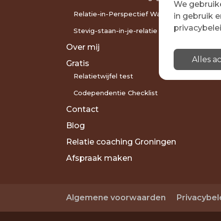
We gebruike
Emai
Relatie-in-Perspectief Wandeling
in gebruik e
inf
privacybele
Stevig-staan-in-je-relatie Traject
Over mij
Alles 
Gratis
Relatietwijfel test
Codependentie Checklist
Contact
Blog
Relatie coaching Groningen
Afspraak maken
Algemene voorwaarden
Privacybel