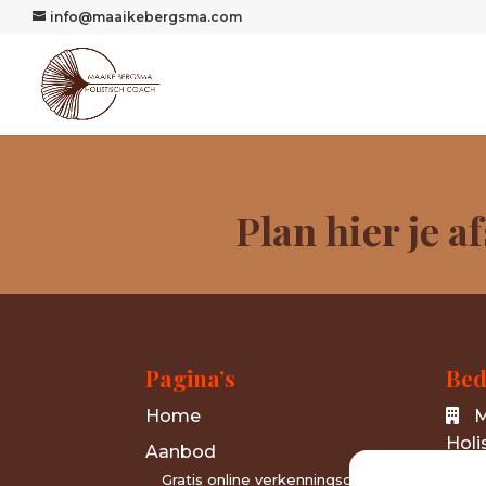
info@maaikebergsma.com
Plan hier je a
Pagina’s
Bed
Home
M
Holi
Aanbod
R
Gratis online verkenningsgesprek