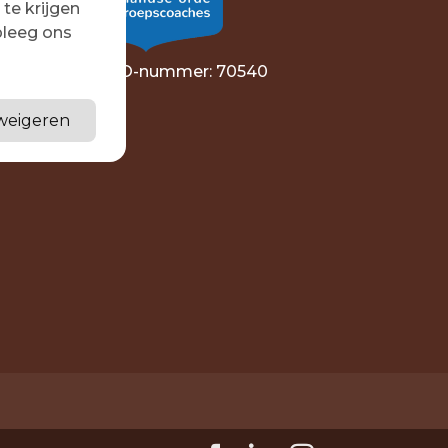
te krijgen
00
dpleeg ons
00
NOBCO-nummer: 70540
 weigeren