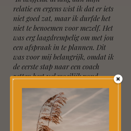
relatie en ergens wist ik dat er iets
niet goed zat, maar ik durfde het
niet te benoemen voor mezelf. Het
was erg laagdrempelig om met jou
een afspraak in te plannen. Dit
was voor mij belangrijk, omdat ik
de eerste stap naar een coach
zetten best wel moeilijk vond.
Daarnaast was het een geheel
vrijblijvende wandeling, waar je
ook gelijk een aantal kritische
vragen stelde die ik met me mee
kon nemen naar huis.''