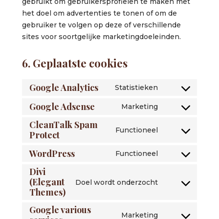
gebruikt om gebruikersprofielen te maken met
het doel om advertenties te tonen of om de
gebruiker te volgen op deze of verschillende
sites voor soortgelijke marketingdoeleinden.
6. Geplaatste cookies
Google Analytics
Statistieken
Consent
to
Google Adsense
Marketing
Consent
service
CleanTalk Spam
to
google-
Functioneel
Protect
service
Consent
analytics
google-
to
WordPress
Functioneel
adsense
service
Consent
Divi
cleantalk-
to
(Elegant
Doel wordt onderzocht
spam-
service
Consent
Themes)
protect
wordpress
to
Google various
service
Marketing