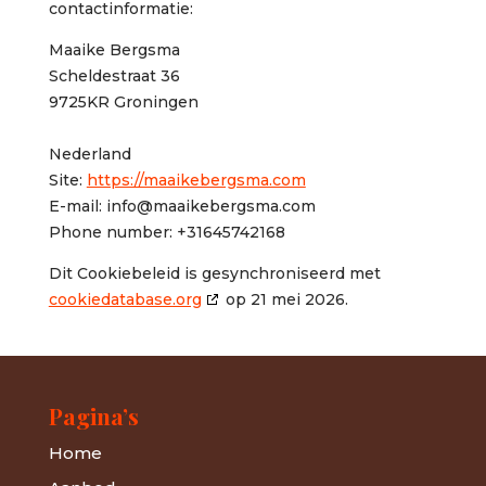
contactinformatie:
Maaike Bergsma
Scheldestraat 36
9725KR Groningen
Nederland
Site:
https://maaikebergsma.com
E-mail:
info@
maaikebergsma.com
Phone number: +31645742168
Dit Cookiebeleid is gesynchroniseerd met
cookiedatabase.org
op 21 mei 2026.
Pagina’s
Home