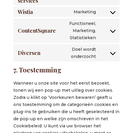
services
Consent
divi-
to
(elegant-
Wistia
Marketing
service
Consent
themes)
google-
to
Functioneel,
various-
service
ContentSquare
Marketing,
Consent
services
wistia
Statistieken
to
service
Doel wordt
Diversen
contentsquare
Consent
onderzocht
to
7. Toestemming
service
diversen
Wanneer u onze site voor het eerst bezoekt,
tonen wij een pop-up met uitleg over cookies.
Zodra u klikt op ‘Voorkeuren bewaren’ geeft u
ons toestemming om de categorieën cookies en
plug-ins te gebruiken die u heeft geselecteerd in
de pop-up en welke zijn omschreven in het
Cookiebeleid. U kunt via uw browser het