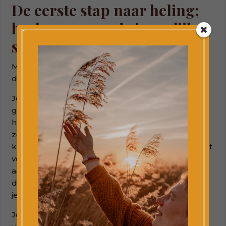
De eerste stap naar heling;
herkennen van je innerlijke
stem
Maar het goede nieuws is dat je er iets aan kunt
doen!
Je kunt je bewust worden van de negatieve
grammofoonplaat die de hele tijd opstaat in je
hoofd. Je kunt observeren wat die stem tegen je
zegt. DAT is de eerste stap naar heling. Als je dat
kunt horen en je daar van bewust kunt zijn en kunt
voelen ”oh, ik ben hier in het hier en nu EN ik hoor
aan de zijkant in mijn hoofd zo die plaat draaien”
dan kun je er afstand van nemen, en dat deel in
jezelf vragen om een stapje terug te doen.
Je wordt de regisseur van je leven en je kunt er